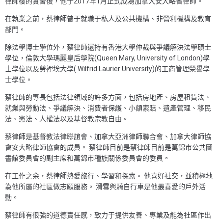
律師樓的實習後，他于2017年1月正式成為加拿大安大略省律師。
在執業之前，蔡律師曾于就職于私人及公共機構、非營利機構及教育
部門。
除法學博士學位外，蔡律師還持有香港大學仲裁與爭議解決法學碩士
學位，倫敦大學瑪麗皇后學院(Queen Mary, University of London)學
士學位以及勞裡埃大學( Wilfrid Laurier University)的工商管理榮譽學
士學位。
蔡律師的專長包括法律領域的許多方面，包括房地產、房屋租賃法、
就業與勞動法、爭議解決、消費者保護、小額索賠、遺產管理、移民
法、憲法、人權法以及基督教宗教自由。
蔡律師是基督教法律聯誼會、加拿大亞洲律師聯合會、加拿大律師協
會安大略律師協會的成員。 蔡律師目前是蔡律師目前是萬錦市公共圖
書館委員會的副主席和萬錦市種族關係委員會的委員。
在工作之余，蔡律師熱愛旅行、學習和探索。 他喜好社交，並積極地
為他所屬的社區做志願服務。 滑雪與騎自行車是他最喜愛的戶外活
動。
蔡律師有很強的道德責任感，致力于提供友善、專業及能為社區作出