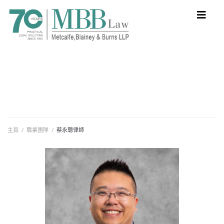
主頁
/
職業團隊
/
蔡永聰律師