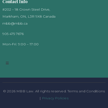
Contact Info
#202 – 18 Crown Steel Drive,
Markham, ON, L3R 9X8 Canada
mbb@mbb.ca
905 475 7676
Mon-Fri:
9:00 – 17:00
© 2026 MBB Law. All rights reserved. Terms and Conditions
|
Privacy Policies