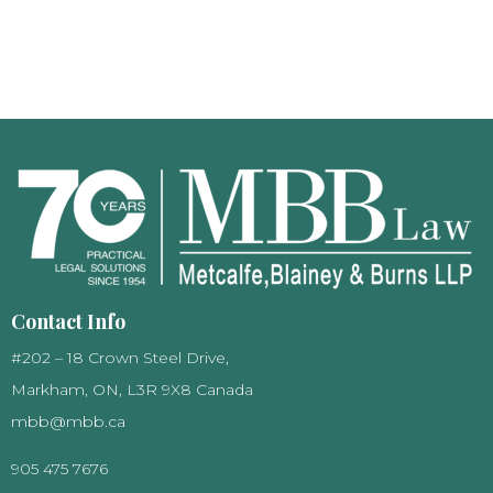
Contact Info
#202 – 18 Crown Steel Drive,
Markham, ON, L3R 9X8 Canada
mbb@mbb.ca
905 475 7676