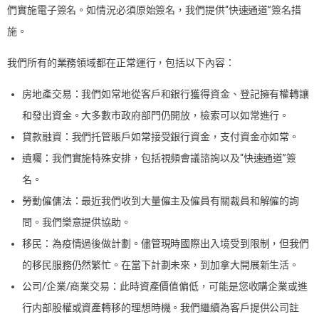
們實施電子簽名。如情況必須原始簽名，我們提供“快速通道”簽名措
施。
我們所有的業務領域都在正常運行，包括以下內容：
房地產交易：我們如常地從客戶和銀行獲得資金、登記擁有權轉讓
和發出資金。大多數市政府部門仍開放，檢索可以如常進行。
貸款融資：我們托管賬戶如常接受銀行資金，支付資金亦如常。
遺囑：我們實施特殊安排，包括視頻會議諮詢以及“快速通道”簽
名。
勞動僱傭法：最近我們收到大量僱主及僱員有關裁員和解僱的詢
問。我們樂意提供協助。
移民：為疫情過後做計劃。儘管現時國際出入境受到限制，但我們
的移民服務仍然繁忙。在當下計劃未來，到加拿大開展新生活。
公司/企業/商業交易：此時資產價值偏低，可能是您收購企業或進
行内部股權或資產轉移的理想時機。我們繼續為客戶提供公司註